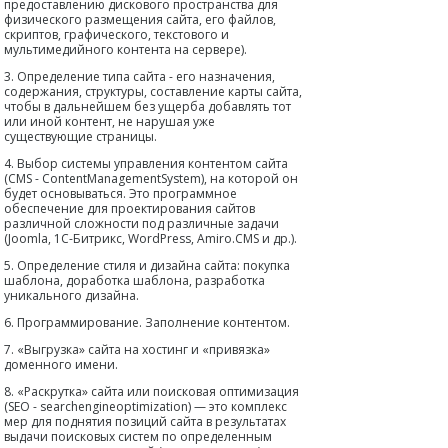
предоставлению дискового пространства для
физического размещения сайта, его файлов,
скриптов, графического, текстового и
мультимедийного контента на сервере).
3. Определение типа сайта - его назначения,
содержания, структуры, составление карты сайта,
чтобы в дальнейшем без ущерба добавлять тот
или иной контент, не нарушая уже
существующие страницы.
4. Выбор системы управления контентом сайта
(CMS - ContentManagementSystem), на которой он
будет основываться. Это программное
обеспечение для проектирования сайтов
различной сложности под различные задачи
(Joomla, 1C-Битрикс, WordPress, Amiro.CMS и др.).
5. Определение стиля и дизайна сайта: покупка
шаблона, доработка шаблона, разработка
уникального дизайна.
6. Программирование. Заполнение контентом.
7. «Выгрузка» сайта на хостинг и «привязка»
доменного имени.
8. «Раскрутка» сайта или поисковая оптимизация
(SEO - searchengineoptimization) — это комплекс
мер для поднятия позиций сайта в результатах
выдачи поисковых систем по определенным