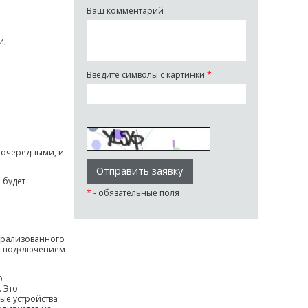
Ваш комментарий
и;
Введите символы с картинки
*
оочередными, и
 будет
*
- обязательные поля
нтрализованного
 с подключением
ю
 Это
ые устройства