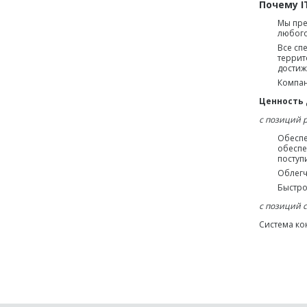
Почему I
Мы пре
любого
Все сп
террит
достиж
Компан
Ценность 
с позиций 
Обеспе
обеспе
поступ
Облегч
Быстро
с позиций 
Система к