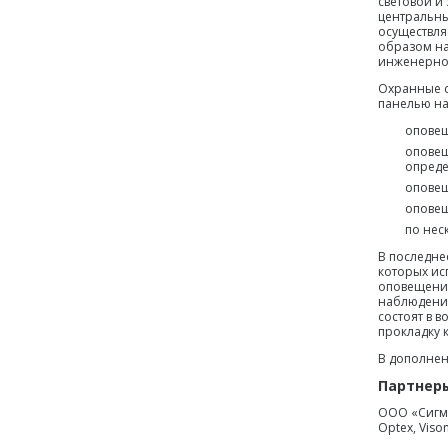
световой и
центральны
осуществля
образом на
инженерног
Охранные с
панелью на
оповещ
оповещ
опреде
оповещ
оповещ
по нес
В последне
которых ис
оповещение
наблюдения
состоят в 
прокладку 
В дополнен
Партнер
ООО «Сигм
Optex, Vison