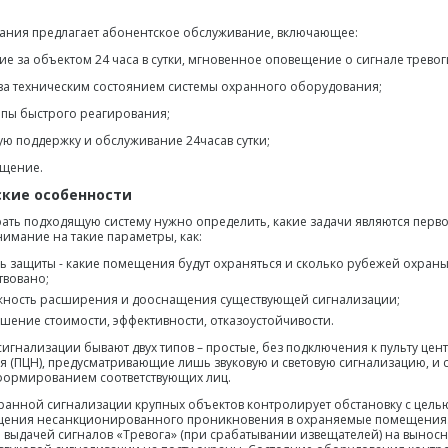
ания предлагает абонентское обслуживание, включающее:
ие за объектом 24 часа в сутки, мгновенное оповещение о сигнале тревог
 за техническим состоянием системы охранного оборудования;
уппы быстрого реагирования;
кую поддержку и обслуживание 24часав сутки;
ещение.
ские особенности
ать подходящую систему нужно определить, какие задачи являются перв
нимание на такие параметры, как:
ь защиты - какие помещения будут охраняться и сколько рубежей охраны
твовано;
ность расширения и дооснащения существующей сигнализации;
шение стоимости, эффективности, отказоустойчивости.
игнализации бывают двух типов – простые, без подключения к пульту це
 (ПЦН), предусматривающие лишь звуковую и световую сигнализацию, и
формированием соответствующих лиц.
ранной сигнализации крупных объектов контролирует обстановку с цель
щения несанкционированного проникновения в охраняемые помещения.
я выдачей сигналов «Тревога» (при срабатывании извещателей) на выносн