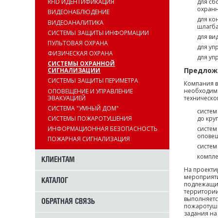
для сб
RFID ИДЕНТИФИКАЦИЯ
охранн
ВИДЕОНАБЛЮДЕНИЕ
для ко
ВИДЕОАНАЛИТИКА
шлагбау
СИСТЕМЫ ЗАЩИТЫ ИНФОРМАЦИИ
для ви
ПУЛЬТОВАЯ ОХРАНА
для уп
ФИЗИЧЕСКАЯ ОХРАНА
для уп
СИСТЕМЫ ОХРАННОЙ
Предложе
СИГНАЛИЗАЦИИ
СИСТЕМЫ ЗАЩИТЫ ПЕРИМЕТРА
Компания в
необходимо
ОПОВЕЩЕНИЕ И УПРАВЛЕНИЕ
техническо
ЭВАКУАЦИЕЙ
СИСТЕМА "УМНЫЙ ДОМ"
систем
до кру
СИСТЕМЫ ПОЖАРОТУШЕНИЯ
систем
ИНФОРМАЦИОННАЯ БЕЗОПАСНОСТЬ
оповещ
ПОЖАРНАЯ СИГНАЛИЗАЦИЯ
систем
компле
КЛИЕНТАМ
На проекти
мероприяти
КАТАЛОГ
подлежащих
территории
выполняетс
ОБРАТНАЯ СВЯЗЬ
пожаротуше
задания на