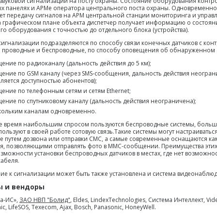
 звуковой сигнализации на посту охраны. Состояние оборудования контр
х панелях и АРМе оператора центрального поста охраны. Одновременно
ет передачу сигналов на АРМ центральной станции мониторинга и управл
 графическом плане объекта диспетчер получает информацию о состоян
о оборудования с точностью до отдельного блока (устройства).
игнализации подразделяются по способу связи конечных датчиков с кон
 проводные и беспроводные, по способу оповещения об обнаруженном 
ение по радиоканалу (дальность действия до 5 км);
ение по GSM каналу (через SMS-сообщения, дальность действия неогран
ляется доступностью абонентов);
ение по телефонным сетям и сетям Ethernet;
ение по спутниковому каналу (дальность действия неограничена);
кольким каналам одновременно.
е время наибольшим спросом пользуются беспроводные системы, больш
пользуют в своей работе сотовую связь.Такие системы могут настраиватьс
 путем дозвона или отправки СМС, а самые современные оснащаются к
, позволяющими отправлять фото в ММС-сообщении. Преимущества этих
возможности установки беспроводных датчиков в местах, где нет возможно
кабеля.
ие к сигнализации может быть также установлена и система видеонаблю
ы и вендоры
а-ИС»,
ЗАО НВП "Болид"
, Eldes, LindexTechnologies, Система Интеллект, Vid
ic, LifeSOS, Texecom, Ajax, Bosch, Panasonic, HoneyWell.