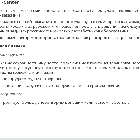
T-Center
длагаем самые различные варианты охранных систем, удовлетворяющие
 заказчика.
ециалисты нашей компании постоянно участвуют в семинарах и выставках
ории России и за рубежом, что позволяет предлагать решения, использу
ения ведущих российских и мировых разработчиков оборудования.
ия имеет центр мониторинга с возможностью реагировать на тревожные
для бизнеса
руководителя
чение сохранности имущества: подключение к пульту централизованно
чивает круглосуточную охрану объекта с реагированием мобильных отр
ившим тревожным сигналам
ение труда сотрудников охраны
е выявление нарушителя и определение места проникновения
специалиста
онтролирует большую территорию меньшим количеством персонала