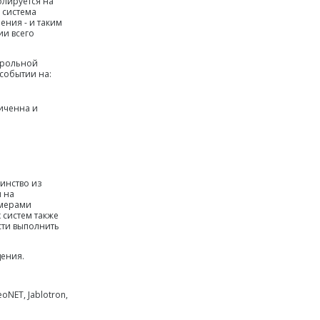
олируется на
 система
ения - и таким
ии всего
трольной
событии на:
иченна и
инство из
я на
амерами
 систем также
сти выполнить
дения.
eoNET, Jablotron,