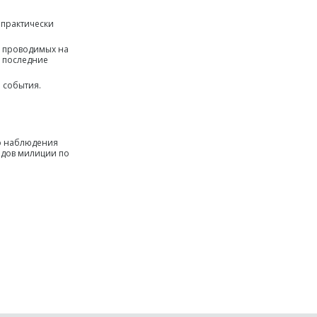
 практически
, проводимых на
я последние
 события.
го наблюдения
ядов милиции по