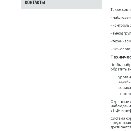
КОНТАКТЫ
Также комп
- наблюден
- контроль
- выезд гр
- техничес
- SMS-опов
Техниче
Чтобы выбр
обратить в
уровен
задейс
возмож
соотно
Охранные с
наблюдения
в ПЦН и ин
Система ох
предотвра
достигаетс