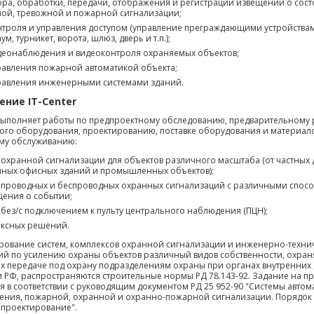
ора, обработки, передачи, отображения и регистрации извещений о со
ой, тревожной и пожарной сигнализации;
нтроля и управления доступом (управление преграждающими устройства
м, турникет, ворота, шлюз, дверь и т.п.);
деонаблюдения и видеоконтроля охраняемых объектов;
равления пожарной автоматикой объекта;
равления инженерными системами зданий.
ние IT-Center
ыполняет работы по предпроектному обследованию, предварительному 
го оборудования, проектированию, поставке оборудования и материало
му обслуживанию:
 охранной сигнализации для объектов различного масштаба (от частных
пных офисных зданий и промышленных объектов);
 проводных и беспроводных охранных сигнализаций с различными спос
ения о событии;
 без/с подключением к пульту центрального наблюдения (ПЦН);
ксных решений.
рование систем, комплексов охранной сигнализации и инженерно-техни
й по усилению охраны объектов различный видов собственности, охра
 передаче под охрану подразделениям охраны при органах внутренних 
 РФ, распространяются строительные нормы РД 78.143-92. Задание на п
я в соответствии с руководящим документом РД 25 952-90 "Системы автом
ния, пожарной, охранной и охранно-пожарной сигнализации. Порядок
 проектирование".