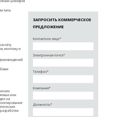
стоянии шлейфов
ми типа
ЗАПРОСИТЬ КОММЕРЧЕСКОЕ
ПРЕДЛОЖЕНИЕ
Контактное лицо
*
расчёту
в, монтажу и
Электронная почта
*
 домовладений
обами
Телефон
*
Компания
*
ческих
няемых или
дел на
роектирование
Должность
*
атические
 разработки